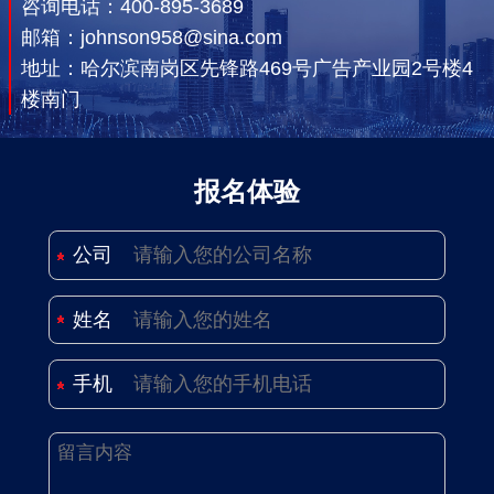
咨询电话：
400-895-3689
漫迷们常说的“眯眯眼”。因为他们的特殊属性，
邮箱：johnson958@sina.com
人们还给他们附赠了一句话：“眯眯眼都是怪
地址：哈尔滨南岗区先锋路469号广告产业园2号楼4
楼南门
物！”
在2D动漫中，这种眯眯眼很容易打造，但是在
报名体验
3D中，就很难了，因为没有正常人可以闭着眼
睛走路，弄不好的话，“眯眯眼”就成了真瞎子，
公司
没有那种腹黑的气质隐藏其中了。
姓名
高水准3D动漫较为少见
为什么在国漫行业中3D动漫越来越多了？究其
手机
根本，还是因为成本要比2D便宜，但这也在一
定程度上造成了恶性循环。想节约成本而制作