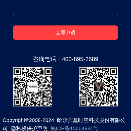
3D动漫，说明制作方的资金本就不足，所以做
出来的3D动漫自然效果不佳。人物建模粗糙、
动作僵硬是难以避免的，主角还好，到了路人，
这种现象更为明显。
还有另一方面的原因就是制作方的经验不足，技
术不够。就拿《穿书自救指南》动画来举个例
咨询电话：
400-895-3689
子，同样的画面2D效果明显就比3D效果更加生
动。中规中矩的2D画风变成了3D效果，明显就
变得廉价了很多。不过幸亏《穿书自救指南》动
画的剧情过硬，挽回了颓势。
高水准的3D国漫也不是没有，但精美的原画建
Copyright©2008-2024 哈尔滨鑫时空科技股份有限公
模、华丽的打斗场景和新技术的研发都是非常烧
司 隐私权保护声明
黑ICP备15004981号