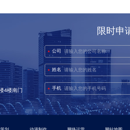
限时申
公司
姓名
手机
楼4楼南门
传策划
动漫制作
网络运营
网站地图