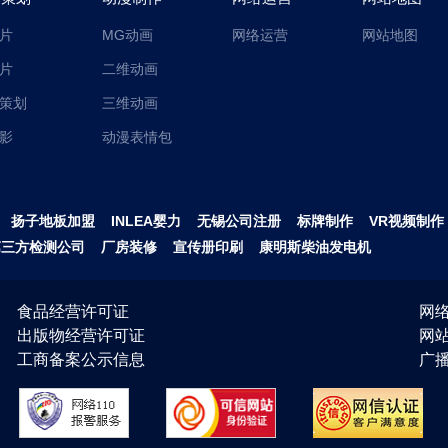
片
MG动画
网络运营
网站地图
片
二维动画
策划
三维动画
影
动漫表情包
扬子地板加盟
INLEA婴力
无锡公司注册
标牌制作
VR视频制作
第三方检测公司
厂房装修
宣传册印刷
康明斯柴油发电机
食品经营许可证
网络
出版物经营许可证
网
工商备案公示信息
广播