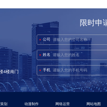
限时申
公司
姓名
手机
楼4楼南门
传策划
动漫制作
网络运营
网站地图