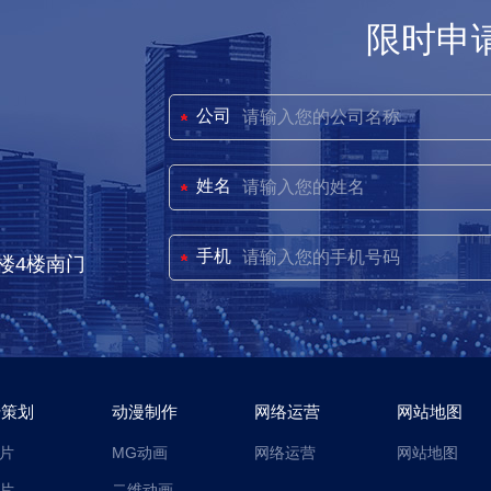
限时申
公司
姓名
手机
楼4楼南门
传策划
动漫制作
网络运营
网站地图
片
MG动画
网络运营
网站地图
片
二维动画