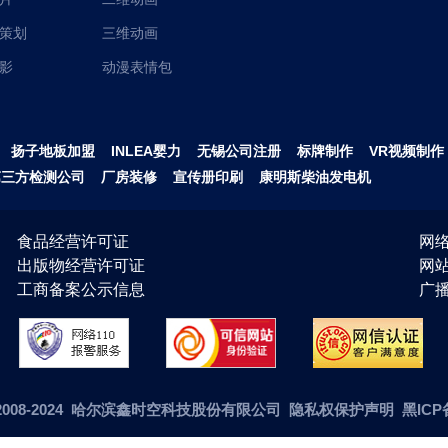
策划
三维动画
影
动漫表情包
扬子地板加盟
INLEA婴力
无锡公司注册
标牌制作
VR视频制作
第三方检测公司
厂房装修
宣传册印刷
康明斯柴油发电机
食品经营许可证
网络
出版物经营许可证
网
工商备案公示信息
广播
ht©2008-2024 哈尔滨鑫时空科技股份有限公司 隐私权保护声明
黑ICP